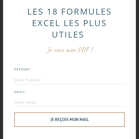
de
précédent :
suivant :
Pomodoro !
listes déroulantes sur
l’article
LES 18 FORMULES
Excel !
EXCEL LES PLUS
Laisser un commentaire
UTILES
Votre adresse e-mail ne sera pas publiée.
Les
champs obligatoires sont indiqués avec
*
Je veux mon PDF !
Commentaire
*
*
PRÉNOM
EMAIL
*
JE REÇOIS MON MAIL
Nom
*