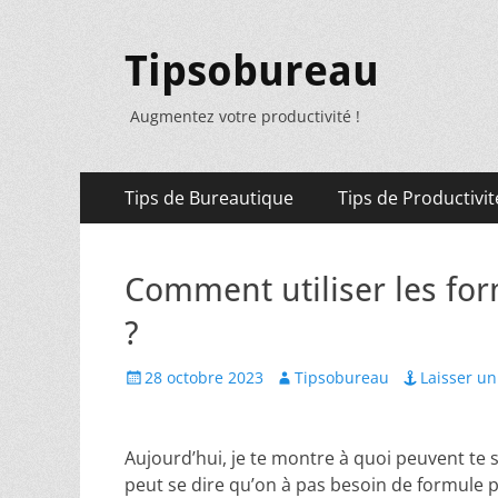
Tipsobureau
Augmentez votre productivité !
Menu
Aller
Tips de Bureautique
Tips de Productivit
au
principal
contenu
Comment utiliser les form
?
Posted
Author
28 octobre 2023
Tipsobureau
Laisser u
on
Aujourd’hui, je te montre à quoi peuvent te s
peut se dire qu’on à pas besoin de formule po