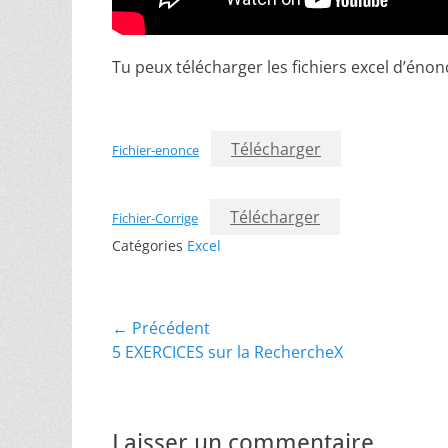
Tu peux télécharger les fichiers excel d’énonc
Télécharger
Fichier-enonce
Télécharger
Fichier-Corrige
Catégories
Excel
Navigation
← Précédent
Article
5 EXERCICES sur la RechercheX
de
précédent :
l’article
Laisser un commentaire