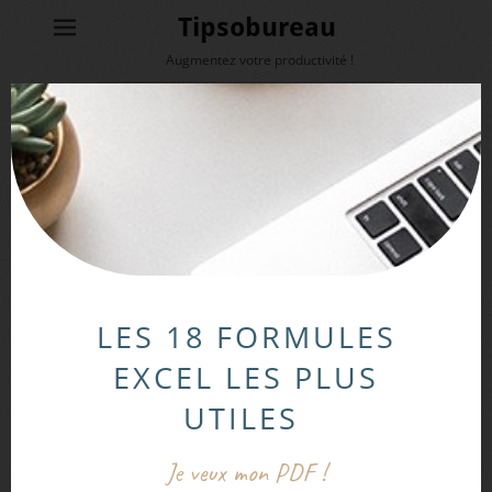
Tipsobureau
Augmentez votre productivité !
Rechercher :
Connexion
[ultimatemember form_id= »293″]
LES 18 FORMULES
EXCEL LES PLUS
UTILES
Je veux mon PDF !