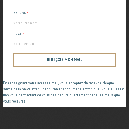
Trouvez votre tips !
*
PRÉNOM
Rechercher :
EMAIL
*
Copyright © 2026
Tipsobureau
. All Rights Reserved. | Catch
Responsive de
Catch Themes
JE REÇOIS MON MAIL
En renseignant votre adresse mail, vous acceptez de recevoir chaque
semaine la newsletter Tipsobureau par courrier électronique. Vous aurez un
lien vous permettant de vous désinscrire directement dans les mails que
vous recevrez.