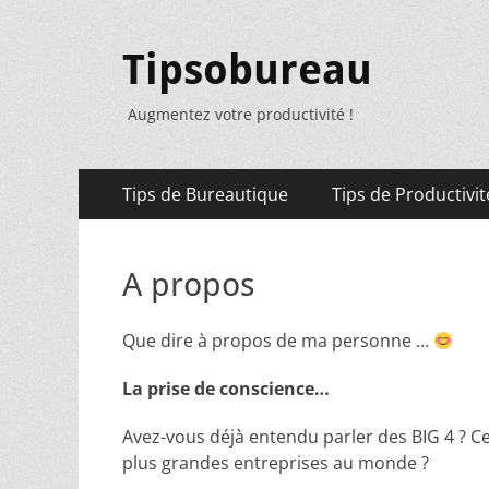
Tipsobureau
Augmentez votre productivité !
Menu
Aller
Tips de Bureautique
Tips de Productivit
au
principal
contenu
A propos
Que dire à propos de ma personne …
La prise de conscience…
Avez-vous déjà entendu parler des BIG 4 ? Ce
plus grandes entreprises au monde ?