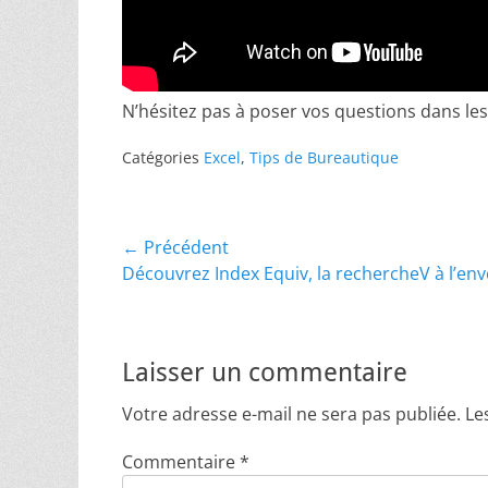
N’hésitez pas à poser vos questions dans le
Catégories
Excel
,
Tips de Bureautique
Navigation
← Précédent
Article
Découvrez Index Equiv, la rechercheV à l’env
de
précédent :
l’article
Laisser un commentaire
Votre adresse e-mail ne sera pas publiée.
Le
Commentaire
*