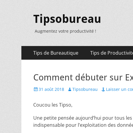
Tipsobureau
Augmentez votre productivité !
Menu
Aller
Tips de Bureautique
Tips de Productivit
au
principal
contenu
Comment débuter sur Exc
Posted
Author
31 août 2018
Tipsobureau
Laisser un c
on
Coucou les Tipso,
Une petite pensée aujourd’hui pour tous les n
indispensable pour l’exploitation des donnée