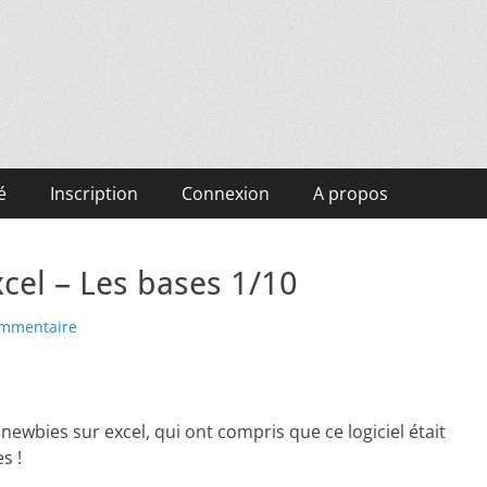
é
Inscription
Connexion
A propos
el – Les bases 1/10
ommentaire
ewbies sur excel, qui ont compris que ce logiciel était
s !