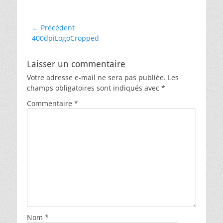
Navigation
← Précédent
Article
400dpiLogoCropped
de
précédent :
l’article
Laisser un commentaire
Votre adresse e-mail ne sera pas publiée.
Les
champs obligatoires sont indiqués avec
*
Commentaire
*
Nom
*