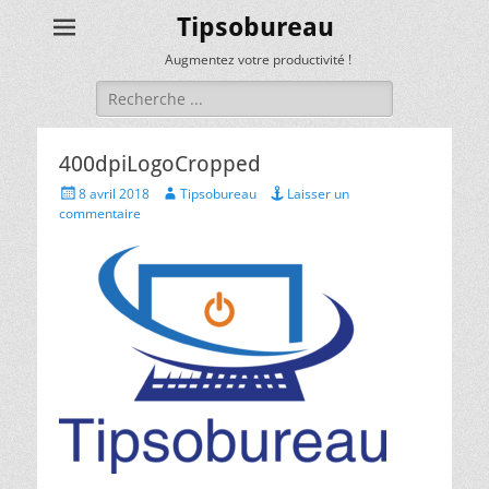
Tipsobureau
Augmentez votre productivité !
Rechercher :
400dpiLogoCropped
Posted
Author
8 avril 2018
Tipsobureau
Laisser un
on
commentaire