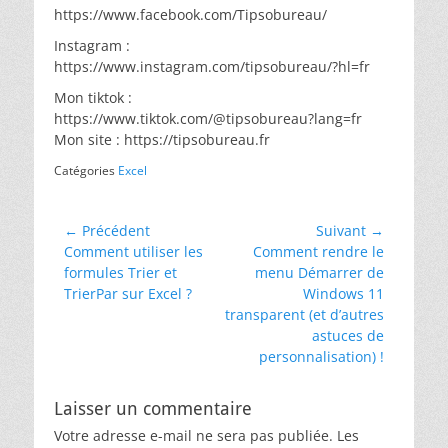
https://www.facebook.com/Tipsobureau/
Instagram :
https://www.instagram.com/tipsobureau/?hl=fr
Mon tiktok :
https://www.tiktok.com/@tipsobureau?lang=fr
Mon site : https://tipsobureau.fr
Catégories
Excel
Navigation
← Précédent
Suivant →
Article
Article
Comment utiliser les
Comment rendre le
de
précédent :
suivant :
formules Trier et
menu Démarrer de
l’article
TrierPar sur Excel ?
Windows 11
transparent (et d’autres
astuces de
personnalisation) !
Laisser un commentaire
Votre adresse e-mail ne sera pas publiée.
Les