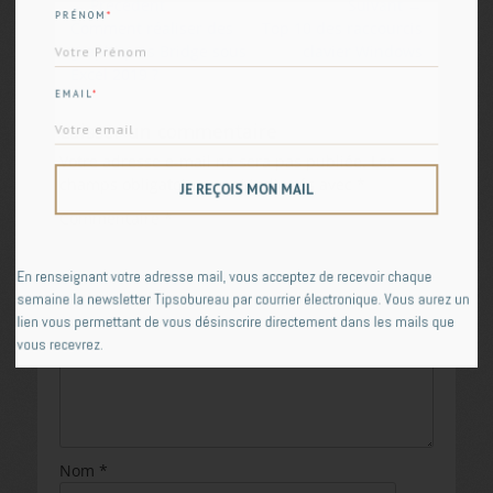
Navigation
← Précédent
Suivant →
*
PRÉNOM
Article
Article
Comment réaliser des
Top 10 des raccourcis
de
précédent :
suivant :
graphiques Bridge sous
clavier Windows
l’article
Excel 2019 ?
EMAIL
*
Laisser un commentaire
Votre adresse e-mail ne sera pas publiée.
Les
champs obligatoires sont indiqués avec
*
JE REÇOIS MON MAIL
Commentaire
*
En renseignant votre adresse mail, vous acceptez de recevoir chaque
semaine la newsletter Tipsobureau par courrier électronique. Vous aurez un
lien vous permettant de vous désinscrire directement dans les mails que
vous recevrez.
Nom
*