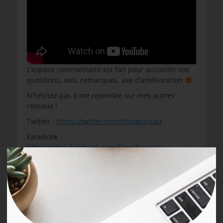
L’espace commentaire est fait pour accueillir vos
questions, avis, remarques, axe d’amélioration
N’hésitez pas à me rejoindre sur mes autres
réseaux !
Twitter :
https://twitter.com/tipsobureau
Facebook :
https://www.facebook.com/Tipsobureau/
Instagram :
https://www.instagram.com/tipsobureau/?hl=fr
Mon tiktok :
https://www.tiktok.com/@tipsobureau?lang=fr
Catégories
Tips de Bureautique
,
Word