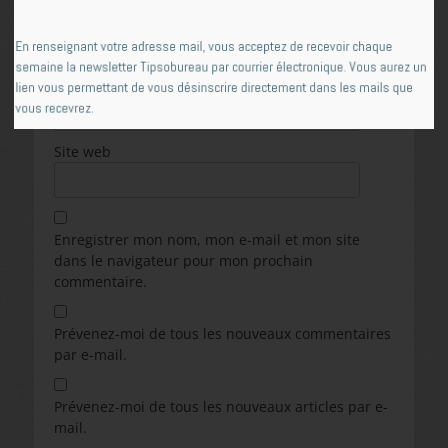
Nom
*
En renseignant votre adresse mail, vous acceptez de recevoir chaque
semaine la newsletter Tipsobureau par courrier électronique. Vous aurez un
E-mail
*
lien vous permettant de vous désinscrire directement dans les mails que
vous recevrez.
Site web
Enregistrer mon nom, mon e-mail et mon site
dans le navigateur pour mon prochain
commentaire.
Prévenez-moi de tous les nouveaux commentaires
par e-mail.
Prévenez-moi de tous les nouveaux articles par e-
mail.