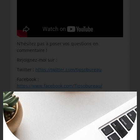
N’hésitez pas à poser vos questions en
commentaire !
Rejoignez-moi sur :
Twitter :
https://twitter.com/tipsobureau
Facebook :
https://www.facebook.com/Tipsobureau/
Instagram :
https://www.instagram.com/tipsobureau/?hl=fr
Mon tiktok :
https://www.tiktok.com/@tipsobureau?lang=fr
Mon site :
http://tipsobureau.fr
Catégories
Word