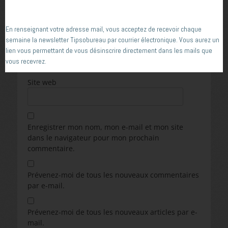
Nom
*
En renseignant votre adresse mail, vous acceptez de recevoir chaque
semaine la newsletter Tipsobureau par courrier électronique. Vous aurez un
E-mail
*
lien vous permettant de vous désinscrire directement dans les mails que
vous recevrez.
Site web
Enregistrer mon nom, mon e-mail et mon site
dans le navigateur pour mon prochain
commentaire.
Prévenez-moi de tous les nouveaux commentaires
par e-mail.
Prévenez-moi de tous les nouveaux articles par e-
mail.