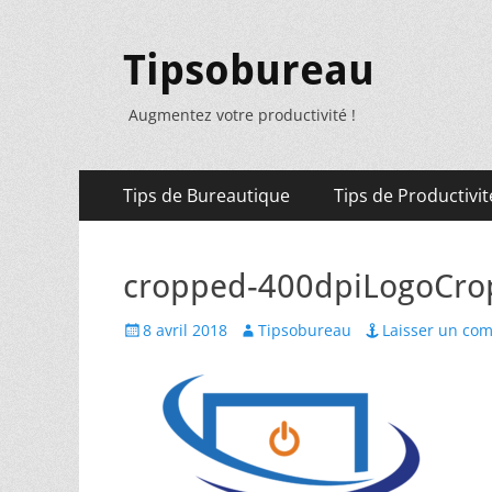
Tipsobureau
Augmentez votre productivité !
Menu
Aller
Tips de Bureautique
Tips de Productivit
au
principal
contenu
cropped-400dpiLogoCro
Posted
Author
8 avril 2018
Tipsobureau
Laisser un co
on