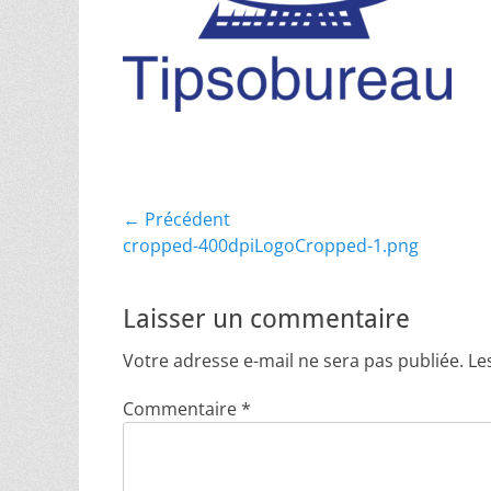
Navigation
← Précédent
Article
cropped-400dpiLogoCropped-1.png
de
précédent :
l’article
Laisser un commentaire
Votre adresse e-mail ne sera pas publiée.
Le
Commentaire
*