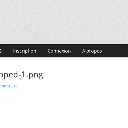
é
Inscription
Connexion
A propos
pped-1.png
mmentaire