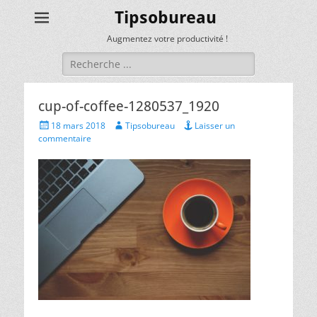
Tipsobureau
Augmentez votre productivité !
Rechercher :
cup-of-coffee-1280537_1920
Posted
Author
18 mars 2018
Tipsobureau
Laisser un
on
commentaire