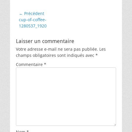
Navigation
← Précédent
Article
cup-of-coffee-
de
précédent :
1280537_1920
l’article
Laisser un commentaire
Votre adresse e-mail ne sera pas publiée.
Les
champs obligatoires sont indiqués avec
*
Commentaire
*
Nom
*