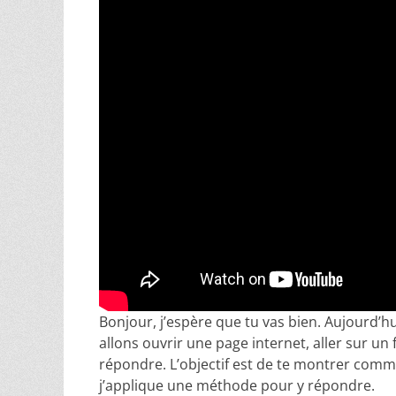
Bonjour, j’espère que tu vas bien. Aujourd’
allons ouvrir une page internet, aller sur un
répondre. L’objectif est de te montrer com
j’applique une méthode pour y répondre.