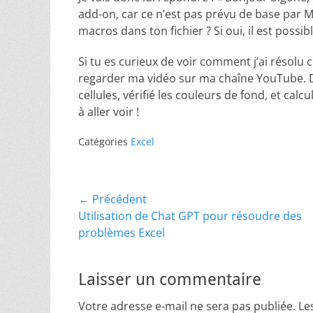
add-on, car ce n’est pas prévu de base par Mic
macros dans ton fichier ? Si oui, il est possib
Si tu es curieux de voir comment j’ai résolu c
regarder ma vidéo sur ma chaîne YouTube. D
cellules, vérifié les couleurs de fond, et cal
à aller voir !
Catégories
Excel
Navigation
← Précédent
Article
Utilisation de Chat GPT pour résoudre des
de
précédent :
problèmes Excel
l’article
Laisser un commentaire
Votre adresse e-mail ne sera pas publiée.
Le