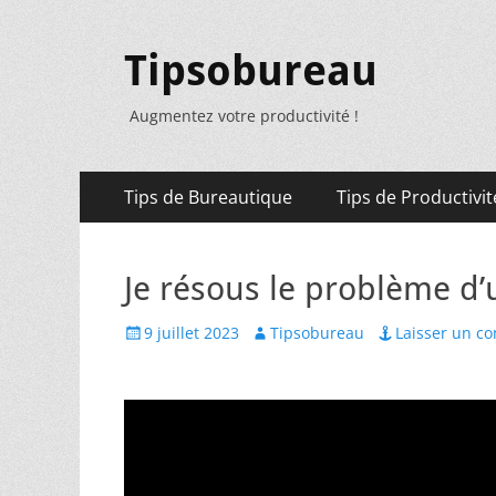
Tipsobureau
Augmentez votre productivité !
Menu
Aller
Tips de Bureautique
Tips de Productivit
au
principal
contenu
Je résous le problème d’
Posted
Author
9 juillet 2023
Tipsobureau
Laisser un c
on