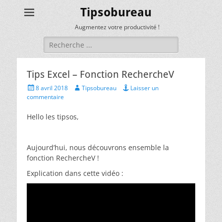
Tipsobureau
Augmentez votre productivité !
Rechercher :
Tips Excel – Fonction RechercheV
Posted
Author
8 avril 2018
Tipsobureau
Laisser un
on
commentaire
Hello les tipsos,
Aujourd’hui, nous découvrons ensemble la
fonction RechercheV !
Explication dans cette vidéo :