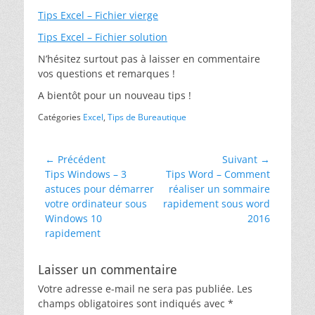
Tips Excel – Fichier vierge
Tips Excel – Fichier solution
N’hésitez surtout pas à laisser en commentaire
vos questions et remarques !
A bientôt pour un nouveau tips !
Catégories
Excel
,
Tips de Bureautique
Navigation
← Précédent
Suivant →
Article
Article
Tips Windows – 3
Tips Word – Comment
de
précédent :
suivant :
astuces pour démarrer
réaliser un sommaire
l’article
votre ordinateur sous
rapidement sous word
Windows 10
2016
rapidement
Laisser un commentaire
Votre adresse e-mail ne sera pas publiée.
Les
champs obligatoires sont indiqués avec
*