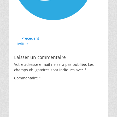
Navigation
← Précédent
Article
twitter
de
précédent :
l’article
Laisser un commentaire
Votre adresse e-mail ne sera pas publiée.
Les
champs obligatoires sont indiqués avec
*
Commentaire
*