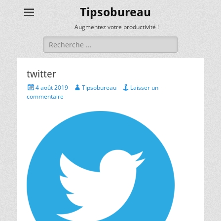
Tipsobureau
Augmentez votre productivité !
Rechercher :
twitter
Posted
Author
4 août 2019
Tipsobureau
Laisser un
on
commentaire