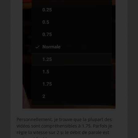
Personnellement, je trouve que la plupart des
vidéos sont compréhensibles à 1.75. Parfois je
règle la vitesse sur 2 si le débit de parole est