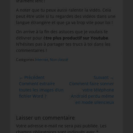
vraiment lent !
A noter que tu peux aussi ralentir la vidéo. Cela
peut être utile si tu regardes des vidéos dans une
langue étrangère et que ça va trop vite pour toi !
On arrive à la fin des astuces que je voulais te
délivrer pour ê
tre plus productif sur Youtube
.
N’hésites pas à partager tes trucs à toi dans les
commentaires !
Catégories
Internet
,
Non classé
Navigation
← Précédent
Suivant →
Article
Article
Comment extraire
Comment faire sonner
de
précédent :
suivant :
toutes les images d’un
votre téléphone
l’article
fichier Word ?
Android perdu même
en mode silencieux
Laisser un commentaire
Votre adresse e-mail ne sera pas publiée.
Les
champs obligatoires sont indiqués avec
*