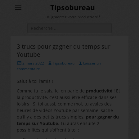
Tipsobureau
Augmentez votre productivité !
Rechercher :
3 trucs pour gagner du temps sur
Youtube
Posted
Author
2 mars 2022
Tipsobureau
Laisser un
on
commentaire
Salut à toi l’amis !
Comme tu le sais, ici on parle de
productivité
! Et
la productivité, c’est aussi être efficace dans ses
loisirs ! Si toi aussi, comme moi, tu avales des
heures de vidéos Youtube par semaine, sache
qu’il y a des petits trucs simples,
pour gagner du
temps sur Youtube
. Tu auras ensuite 2
possibilités qui s’offrent à toi :