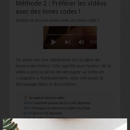
Méthode 2 : Préférer les vidéos
avec des times codes !
Qu’est-ce qu’une vidéo avec un time code ?
On peut voir une séparation sur la ligne de
lecture (en blanc). Cela signifie que l’auteur de la
vidéo a pris la peine de découper sa vidéo en
« chapitre ». Normalement, vous retrouvez le
découpage dans la description :