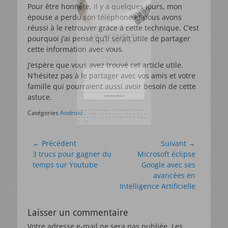
EXCEL LES PLUS
Pour être honnête, il y a quelques jours, mon
épouse a perdu son téléphone et nous avons
UTILES
réussi à le retrouver grâce à cette technique. C’est
pourquoi j’ai pensé qu’il serait utile de partager
Je veux mon PDF !
cette information avec vous.
J’espère que vous avez trouvé cet article utile.
N’hésitez pas à le partager avec vos amis et votre
*
PRÉNOM
famille qui pourraient aussi avoir besoin de cette
astuce.
Catégories
Android
EMAIL
*
Navigation
← Précédent
Suivant →
Article
Article
3 trucs pour gagner du
Microsoft éclipse
de
précédent :
suivant :
temps sur Youtube
Google avec ses
JE REÇOIS MON MAIL
l’article
avancées en
Intelligence Artificielle
En renseignant votre adresse mail, vous acceptez de recevoir chaque
Laisser un commentaire
semaine la newsletter Tipsobureau par courrier électronique. Vous aurez un
Votre adresse e-mail ne sera pas publiée.
Les