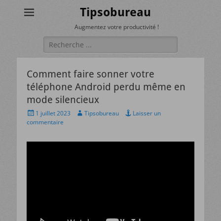
Tipsobureau
Augmentez votre productivité !
Rechercher :
Comment faire sonner votre
téléphone Android perdu même en
mode silencieux
Posted
Author
1 juillet 2023
Tipsobureau
Laisser un
on
commentaire