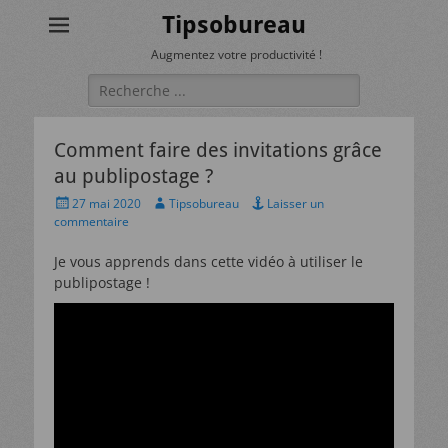
Tipsobureau
Augmentez votre productivité !
Rechercher :
Comment faire des invitations grâce
au publipostage ?
Posted
Author
27 mai 2020
Tipsobureau
Laisser un
on
commentaire
Je vous apprends dans cette vidéo à utiliser le
publipostage !