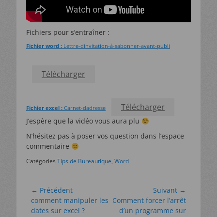
Fichiers pour s’entraîner :
Fichier word :
Lettre-dinvitation-à-sabonner-avant-publi
Télécharger
Télécharger
Fichier excel :
Carnet-dadresse
J’espère que la vidéo vous aura plu
N’hésitez pas à poser vos question dans l’espace
commentaire
Catégories
Tips de Bureautique
,
Word
Navigation
← Précédent
Suivant →
Article
Article
comment manipuler les
Comment forcer l’arrêt
de
précédent :
suivant :
dates sur excel ?
d’un programme sur
l’article