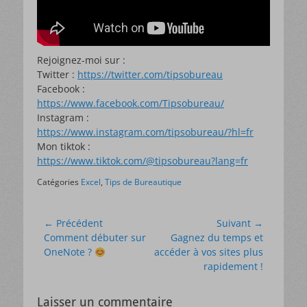
Rejoignez-moi sur :
Twitter :
https://twitter.com/tipsobureau
Facebook :
https://www.facebook.com/Tipsobureau/
Instagram :
https://www.instagram.com/tipsobureau/?hl=fr
Mon tiktok :
https://www.tiktok.com/@tipsobureau?lang=fr
Catégories
Excel
,
Tips de Bureautique
Navigation
← Précédent
Suivant →
Article
Article
Comment débuter sur
Gagnez du temps et
de
précédent :
suivant :
OneNote ?
accéder à vos sites plus
l’article
rapidement !
LES 18 FORMULES
Laisser un commentaire