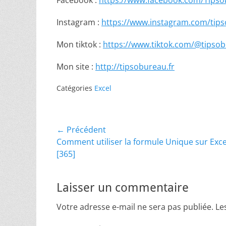
Instagram :
https://www.instagram.com/tips
Mon tiktok :
https://www.tiktok.com/@tipsob
Mon site :
http://tipsobureau.fr
Catégories
Excel
Navigation
← Précédent
Article
Comment utiliser la formule Unique sur Exce
de
précédent :
[365]
l’article
Laisser un commentaire
Votre adresse e-mail ne sera pas publiée.
Le