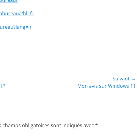
obureau/?hl=fr
ureau?lang=fr
Suivant →
Article
l ?
Mon avis sur Windows 11
suivant :
s champs obligatoires sont indiqués avec
*