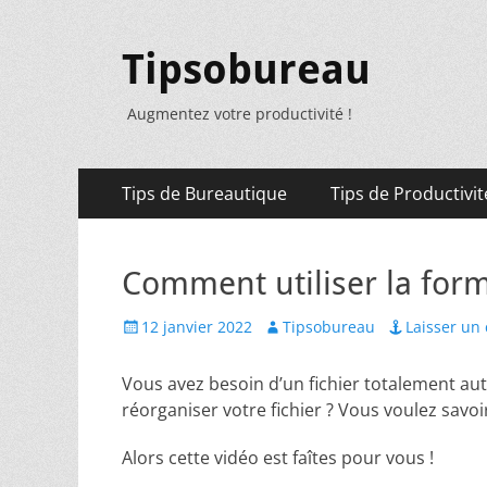
Tipsobureau
Augmentez votre productivité !
Menu
Aller
Tips de Bureautique
Tips de Productivit
au
principal
contenu
Comment utiliser la formu
Posted
Author
12 janvier 2022
Tipsobureau
Laisser un
on
Vous avez besoin d’un fichier totalement aut
réorganiser votre fichier ? Vous voulez savoir
Alors cette vidéo est faîtes pour vous !