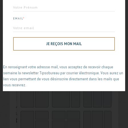
arrondis !
EMAIL
*
Moins de risque de se faire mal avec le côté
pointu (ok je sors…).
JE REÇOIS MON MAIL
ième
2
changement, véritable cette fois, si vous
laissez votre souris quelques secondes sur le
carrée en haut à droite (normalement utilisé pour
agrandir et réduire les fenêtres),
une proposition
En renseignant votre adresse mail, vous acceptez de recevoir chaque
d’organisation de vos fenêtres
va vous être
semaine la newsletter Tipsobureau par courrier électronique. Vous aurez un
proposée :
lien vous permettant de vous désinscrire directement dans les mails que
vous recevrez.