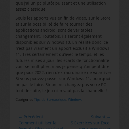
que j’ai un pc plutôt puissant et une utilisation
assez classique.
Seuls les apports vus en fin de vidéo, sur le Store
et sur la possibilité de faire tourner des
applications android, sont de véritables
changement. Toutefois, ils seront également
disponibles sur Windows 10. En réalité donc, ce
n’est pas vraiment un apport exclusif à Windows
11. Très certainement qu’avec le temps, et les
futures mises à jour, les écarts de fonctionnalité
vont se multiplier, mais je pense qu’on peut dire,
que pour 2022, rien d’extraordinaire ne va arriver.
Si vous pouvez passer sur Windows 11, pourquoi
ne pas le faire. Sinon, ne changez pas votre PC
tout de suite, le jeu n’en vaut pas la chandelle !
Catégories
Tips de Bureautique
,
Windows
Navigation
← Précédent
Suivant →
Article
Article
Comment utiliser la
5 Exercices sur Excel
de
précédent :
suivant :
formule Filtre sur Excel
pour progresser