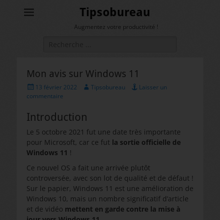
Tipsobureau
Augmentez votre productivité !
Rechercher :
Mon avis sur Windows 11
Posted
Author
13 février 2022
Tipsobureau
Laisser un
on
commentaire
Introduction
Le 5 octobre 2021 fut une date très importante
pour Microsoft, car ce fut
la sortie officielle de
Windows 11
!
Ce nouvel OS a fait une arrivée plutôt
controversée, avec son lot de qualité et de défaut !
Sur le papier, Windows 11 est une amélioration de
Windows 10, mais un nombre significatif d’article
et de vidéo
mettent en garde contre la mise à
jour vers Windows 11
.